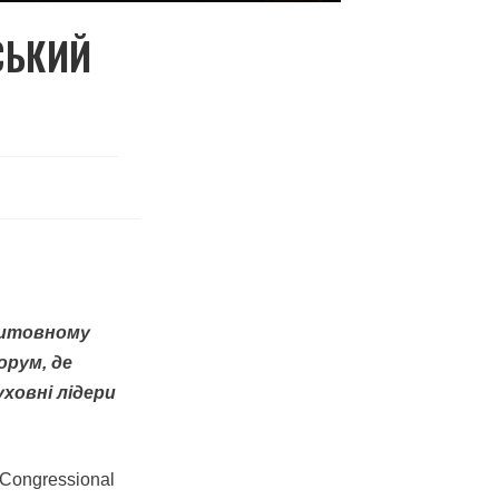
НСЬКИЙ
олитовному
орум, де
ховні лідери
«Congressional