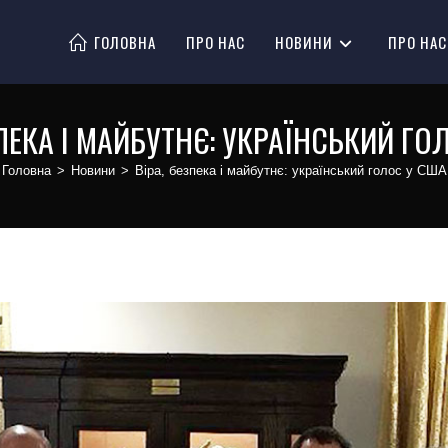
ГОЛОВНА
ПРО НАС
НОВИНИ
ПРО НАС
ЗПЕКА І МАЙБУТНЄ: УКРАЇНСЬКИЙ ГО
Головна
>
Новини
>
Віра, безпека і майбутнє: український голос у США