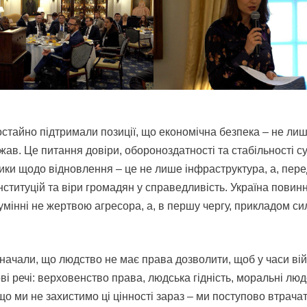
стайно підтримали позиції, що економічна безпека – не ли
ав. Це питання довіри, обороноздатності та стабільності с
ики щодо відновлення – це не лише інфраструктура, а, пере
нституцій та віри громадян у справедливість. Україна повинн
умінні не жертвою агресора, а, в першу чергу, прикладом си
начали, що людство не має права дозволити, щоб у часи ві
ві речі: верховенство права, людська гідність, моральні людс
що ми не захистимо ці цінності зараз – ми поступово втрача