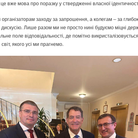
 це вже мова про поразку у ствердженні власної ідентичност
організаторам заходу за запрошення, а колегам – за глибок
 дискусію. Лише разом ми не просто нині будуємо міцні дер
льне поле відповідальності, де помітно викристалізовуєтьс
світ, якого усі ми прагнемо.