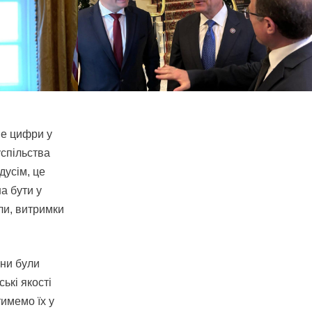
ше цифри у
успільства
дусім, це
а бути у
ли, витримки
йни були
ькі якості
тимемо їх у