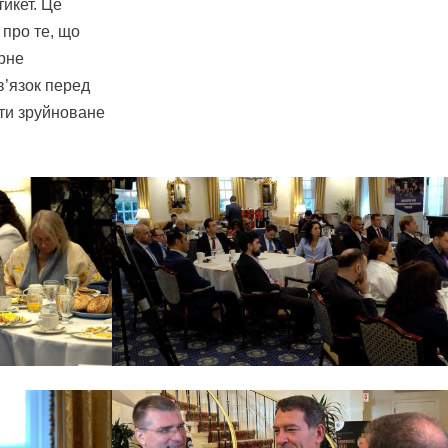
икет. Це
про те, що
арне
в’язок перед
ати зруйноване