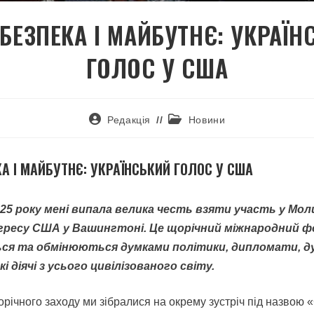
 БЕЗПЕКА І МАЙБУТНЄ: УКРАЇ
ГОЛОС У США
Редакція
Новини
КА І МАЙБУТНЄ: УКРАЇНСЬКИЙ ГОЛОС У США
025 року мені випала велика честь взяти участь у М
нгресу США у Вашингтоні. Це щорічний міжнародний ф
ся та обмінюються думками політики, дипломати, ду
і діячі з усього цивілізованого світу.
орічного заходу ми зібралися на окрему зустріч під назвою 