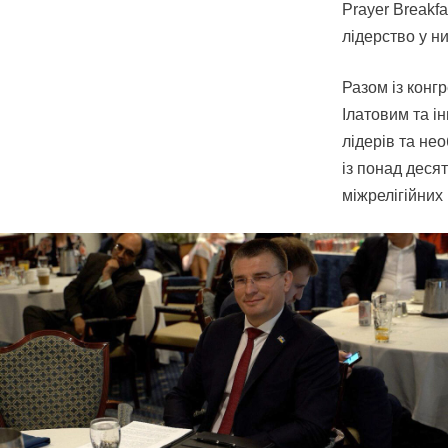
Prayer Breakf
лідерство у ни
Разом із конг
Ілатовим та і
лідерів та не
із понад деся
міжрелігійних 