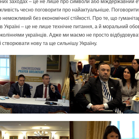
бних заходах – це не лише про символи або міждержавний ет
ливість чесно поговорити про найактуальніше. Поговорити 
 неможливий без економічної стійкості. Про те, що гуманіт
в Україні – це не лише технічне питання, а й моральний обо
коліннями українців. Адже ми маємо не просто відбудовув
й створювати нову та ще сильнішу Україну.