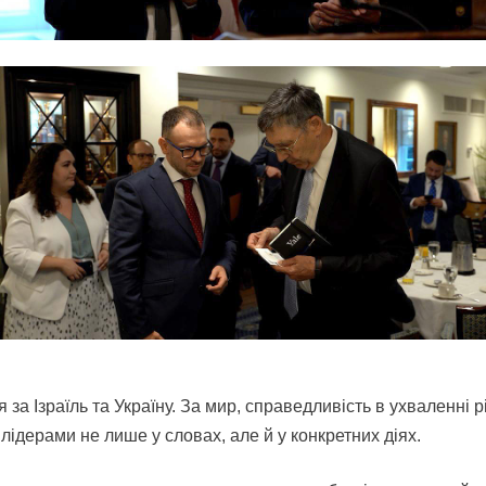
 за Ізраїль та Україну. За мир, справедливість в ухваленні 
 лідерами не лише у словах, але й у конкретних діях.