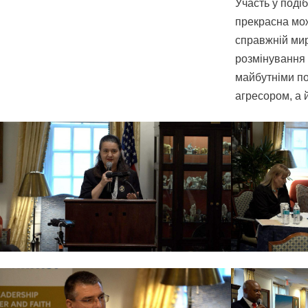
Участь у поді
прекрасна мож
справжній мир
розмінування 
майбутніми по
агресором, а 