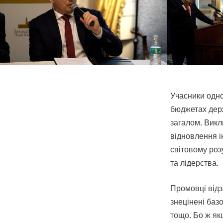
Учасники одно
бюджетах держ
загалом. Викл
відновлення і
світовому роз
та лідерства.
Промовці відз
знецінені базо
тощо. Бо ж як