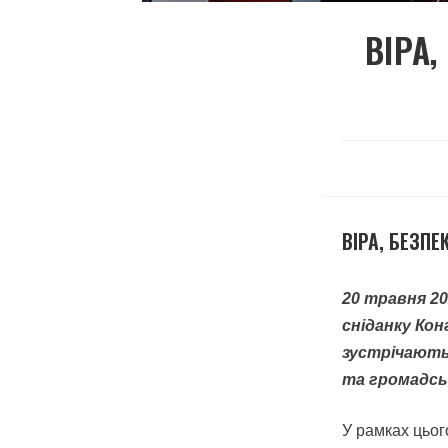
ВІРА,
ВІРА, БЕЗПЕ
20 травня 2
сніданку Ко
зустрічають
та громадськ
У рамках цьог