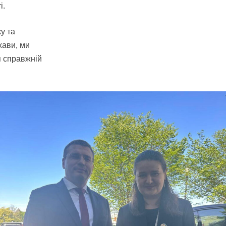
і.
у та
жави, ми
я справжній