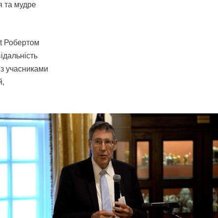
я та мудре
st Робертом
ідальність
и з учасниками
й,