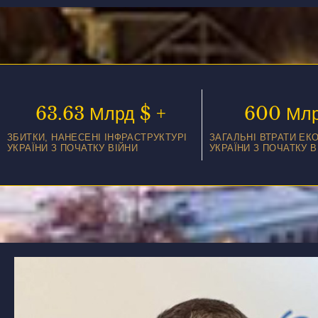
63.
63
 Млрд $ +
600
 Мл
ЗБИТКИ, НАНЕСЕНІ ІНФРАСТРУКТУРІ
ЗАГАЛЬНІ ВТРАТИ ЕК
УКРАЇНИ З ПОЧАТКУ ВІЙНИ
УКРАЇНИ З ПОЧАТКУ В