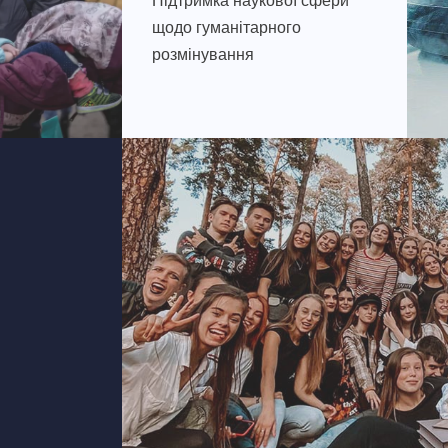
Підтримка наукової сфери
щодо гуманітарного
розмінування