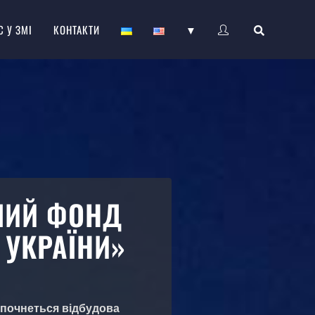
С У ЗМІ
КОНТАКТИ
▼
ШИЙ ФОНД
 УКРАЇНИ»
х почнеться відбудова