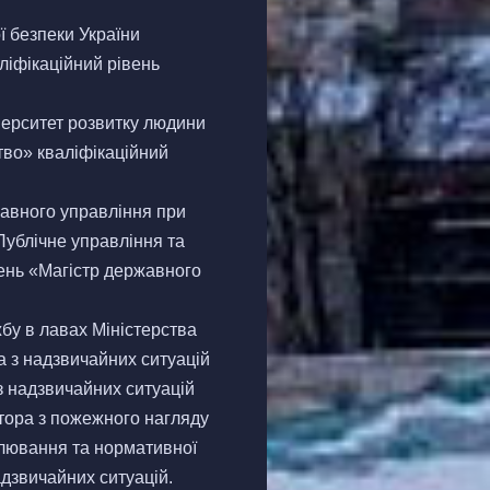
ї безпеки України
ліфікаційний рівень
верситет розвитку людини
тво» кваліфікаційний
жавного управління при
Публічне управління та
вень «Магістр державного
жбу в лавах Міністерства
а з надзвичайних ситуацій
з надзвичайних ситуацій
тора з пожежного нагляду
улювання та нормативної
дзвичайних ситуацій.