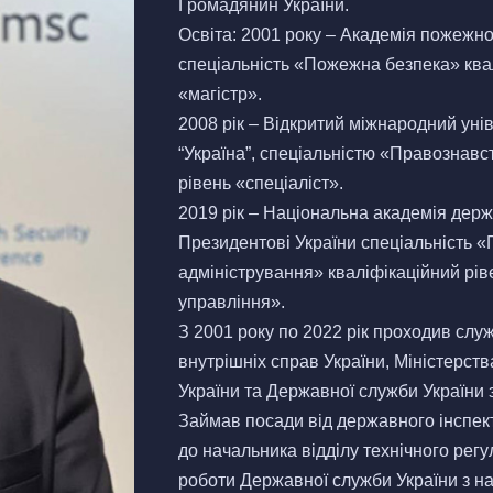
Громадянин України.
Освіта: 2001 року – Академія пожежно
спеціальність «Пожежна безпека» ква
«магістр».
2008 рік – Відкритий міжнародний уні
“Україна”, спеціальністю «Правознавс
рівень «спеціаліст».
2019 рік – Національна академія дер
Президентові України спеціальність «
адміністрування» кваліфікаційний рі
управління».
З 2001 року по 2022 рік проходив слу
внутрішніх справ України, Міністерств
України та Державної служби України 
Займав посади від державного інспек
до начальника відділу технічного рег
роботи Державної служби України з на