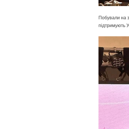
Побували на з
підтримують Ук