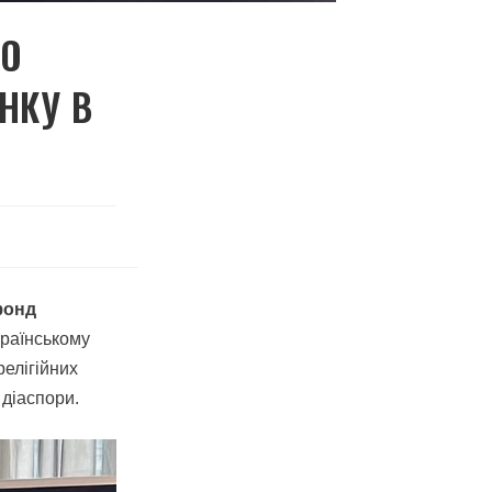
ДО
НКУ В
фонд
раїнському
релігійних
 діаспори.