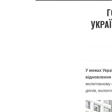
Г
УКРА
У межах Укр
відновлення 
молитовному сн
діячів, волонт