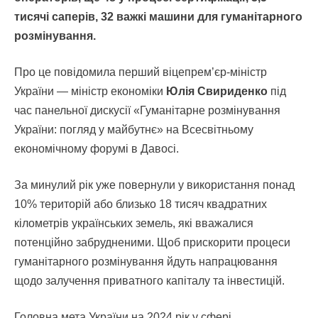
тисячі саперів, 32 важкі машини для гуманітарного
розмінування.
Про це повідомила перший віцепрем’єр-міністр
України — міністр економіки
Юлія Свириденко
під
час панельної дискусії «Гуманітарне розмінування
України: погляд у майбутнє» на Всесвітньому
економічному форумі в Давосі.
За минулий рік уже повернули у використання понад
10% територій або близько 18 тисяч квадратних
кілометрів українських земель, які вважалися
потенційно забрудненими. Щоб прискорити процеси
гуманітарного розмінування йдуть напрацювання
щодо залучення приватного капіталу та інвестицій.
Головна мета України на 2024 рік у сфері