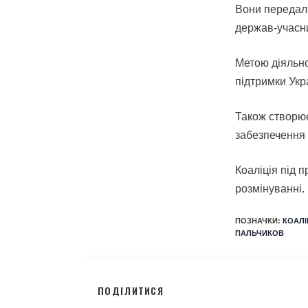
Вони передали
держав-учасни
Метою діяльно
підтримки Укр
Також створює
забезпечення 
Коаліція під 
розмінуванні.
ПОЗНАЧКИ
:
КОАЛІ
ПАЛЬЧИКОВ
ПОДІЛИТИСЯ