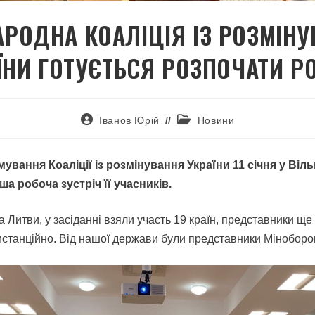
РОДНА КОАЛІЦІЯ ІЗ РОЗМІН
ЇНИ ГОТУЄТЬСЯ РОЗПОЧАТИ Р
Іванов Юрій
Новини
ування Коаліції із розмінування України 11 січня у Віль
а робоча зустріч її учасників.
та Литви, у засіданні взяли участь 19 країн, представники щ
станційно. Від нашої держави були представники Міноборо