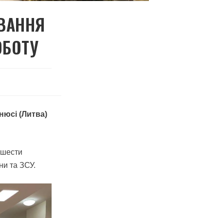
УВАННЯ
ОБОТУ
нюсі (Литва)
е шести
ни та ЗСУ.