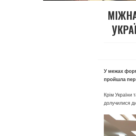
МІЖНА
УКРА
У межах форм
пройшла перш
Крім України 
долучилися ди