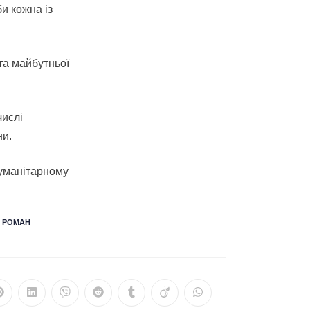
и кожна із
 та майбутньої
числі
ни.
гуманітарному
РОМАН