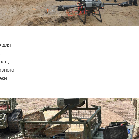
к для
,
сті,
овного
еки