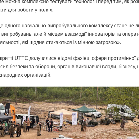
де можна комплексно тестувати технології перед тим, як роз
ти для роботи у полях.
ще одного навчально-випробувального комплексу стане не 
 випробувань, але й місцем взаємодії інноваторів та операт
іяльності, які щодня стикаються із мінною загрозою».
ідкритті UTTC долучилися відомі фахівці сфери протимінної д
сил безпеки та оборони, органів виконавчої влади, бізнесу,
жнародних організацій.