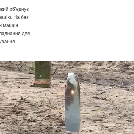
який об’єднує
ацію. На базі
их машин
бладнання для
бування