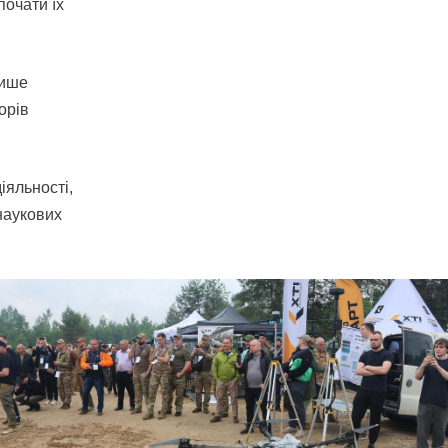
почати їх
лише
орів
іяльності,
 наукових