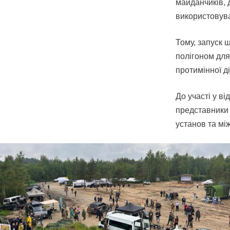
майданчиків, 
використовува
Тому, запуск 
полігоном для
протимінної д
До участі у в
представники 
установ та мі