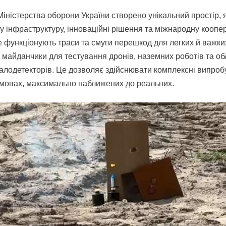
 Міністерства оборони України створено унікальний простір, 
 інфраструктуру, інноваційні рішення та міжнародну коопер
 функціонують траси та смуги перешкод для легких й важк
 майданчики для тестування дронів, наземних роботів та о
алодетекторів. Це дозволяє здійснювати комплексні випро
умовах, максимально наближених до реальних.