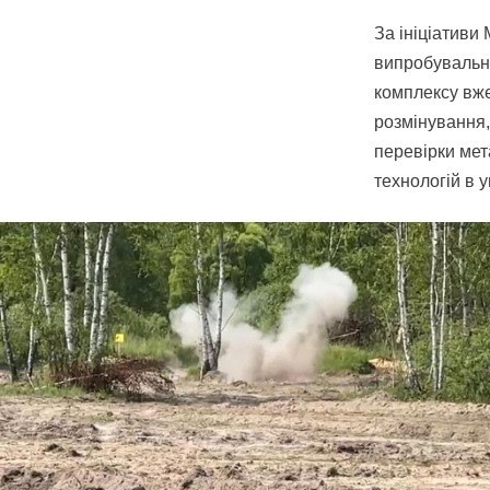
За ініціативи
випробувальну
комплексу вже
розмінування,
перевірки мет
технологій в 