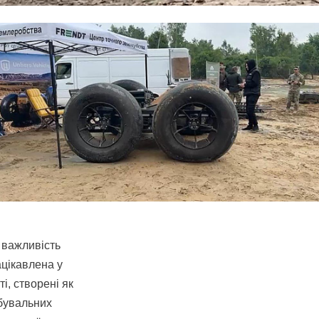
 важливість
ацікавлена у
і, створені як
обувальних