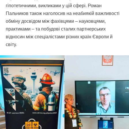
гіпотетичними, викликами у цій сфері. Роман
Пальчиков також наголосив на неабиякій важливості
обміну досвідом між фахівцями – науковцями,
практиками – та побудові сталих партнерських
відносин між спеціалістами різних країн Європи й
світу.