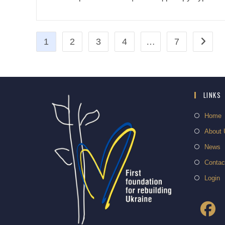
1
2
3
4
…
7
LINKS
Home
About 
News
Contac
Login