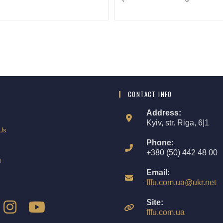
CONTACT INFO
Address:
Kyiv, str. Riga, 6|1
Us
Phone:
+380 (50) 442 48 00
t
Email:
fffu.com.ua@ukr.net
Site:
fffu.com.ua