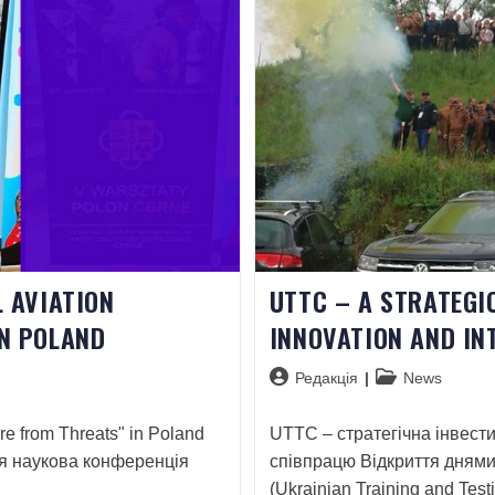
 AVIATION
UTTC – A STRATEGI
N POLAND
INNOVATION AND IN
Редакція
News
ure from Threats" in Poland
UTTC – стратегічна інвести
ся наукова конференція
співпрацю Відкриття дням
(Ukrainian Training and Te