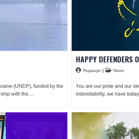
HAPPY DEFENDERS O
Редакція
News
raine (UNDP), funded by the
You are our pride and our st
rship with the…
indomitability, we have toda