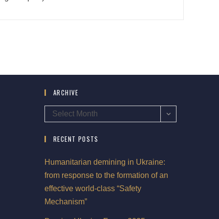
ARCHIVE
Select Month
RECENT POSTS
Humanitarian demining in Ukraine:
from response to the formation of an
effective world-class “Safety
Mechanism”