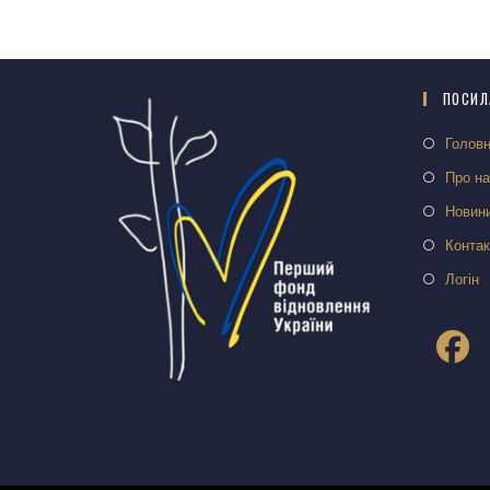
ПОСИЛ
Голов
Про н
Новин
Контак
Логін