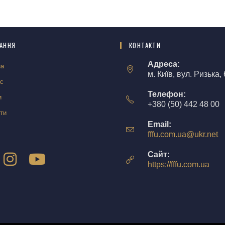
АННЯ
КОНТАКТИ
Адреса:
на
м. Київ, вул. Ризька, 
ас
Телефон:
и
+380 (50) 442 48 00
ти
Email:
fffu.com.ua@ukr.net
Сайт:
https://fffu.com.ua