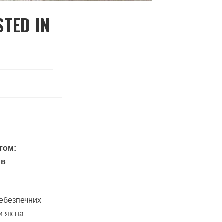
STED IN
том:
ив
небезпечних
и як на