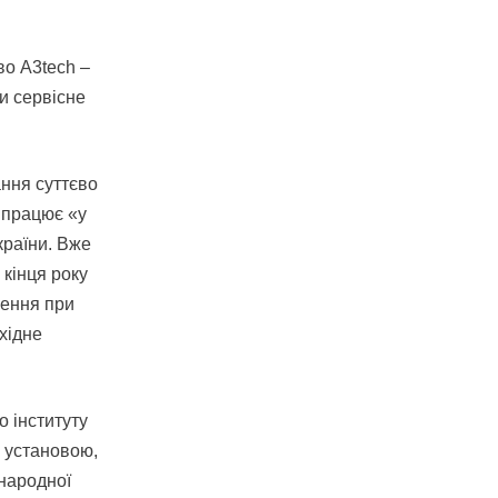
во A3tech –
и сервісне
ання суттєво
 працює «у
країни. Вже
 кінця року
ження при
хідне
 інституту
ю установою,
жнародної