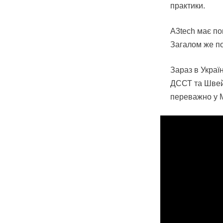
практики.
A3tech має п
Загалом же по
Зараз в Украї
ДССТ та Швейц
переважно у М