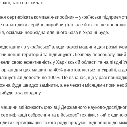
рхні, так і на схилах.
ня сертифіката компанія-виробник – українське підприємст
 налагодити серійне виробництво, але й якісніше проводит
, оскільки необхідна для цього база в Україні буде.
едставників української влади, важкі машини для розмінув
чищення територій та підвищують безпеку персоналу, який
вели свою ефективність у Харківській області та на півдні У
 орган для цих машин на 40% виготовляється в Україні, а до
планується довести до 100%. Це означає, що у разі пошкод
можна буде швидко замінити, а не чекати місяцями поки необ
ибуде з-за кордону.
машини здійснюють фахівці Державного науково-дослідного
 сертифікації озброєння та військової техніки, який є єдино
дити сертифікацію такого роду продукції відповідно до мі