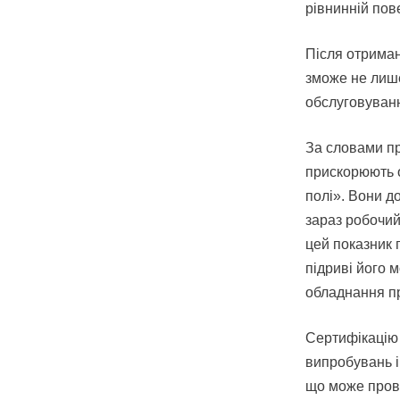
рівнинній пове
Після отриман
зможе не лише
обслуговування
За словами пр
прискорюють о
полі». Вони до
зараз робочий
цей показник 
підриві його 
обладнання пр
Сертифікацію 
випробувань і
що може прово