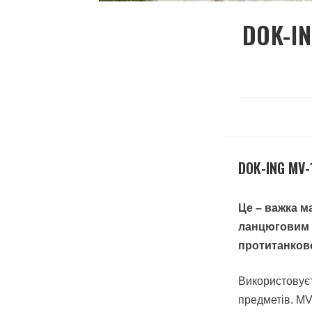
DOK-IN
DOK-ING MV-
Це – важка м
ланцюговим 
протитанково
Використовуєт
предметів. MV