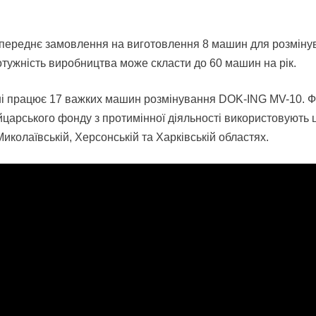
опереднє замовлення на виготовлення 8 машин для розміну
тужність виробництва може скласти до 60 машин на рік.
ні працює 17 важких машин розмінування DOK-ING MV-10. 
арського фонду з протимінної діяльності використовують 
иколаївській, Херсонській та Харківській областях.