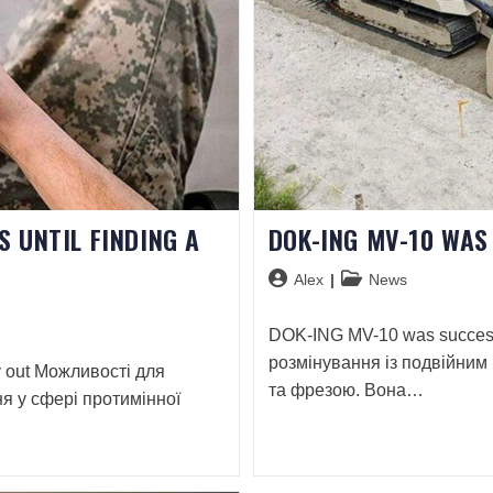
S UNTIL FINDING A
DOK-ING MV-10 WAS
Alex
News
DOK-ING MV-10 was successf
розмінування із подвійни
way out Можливості для
та фрезою. Вона…
я у сфері протимінної