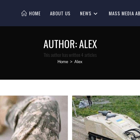
HOME
ABOUT US
NEWS
MASS MEDIA A
AUTHOR:
ALEX
This author has written 4 articles
Home
>
Alex