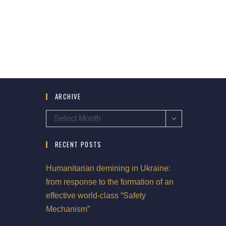
ARCHIVE
Select Month
RECENT POSTS
Humanitarian demining in Ukraine:
from response to the formation of an
effective world-class “Safety
Mechanism”