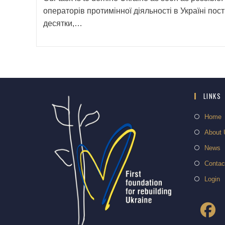
операторів протимінної діяльності в Україні пост
десятки,…
LINKS
Home
About 
News
Contac
Login