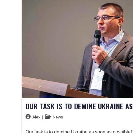
OUR TASK IS TO DEMINE UKRAINE AS
Alex
News
Our task is to demine Ukraine as soon as possible