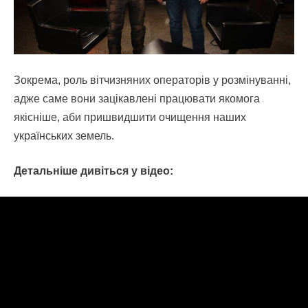
Зокрема, роль вітчизняних операторів у розмінуванні,
адже саме вони зацікавлені працювати якомога
якісніше, аби пришвидшити очищення наших
українських земель.
Детальніше дивіться у відео: