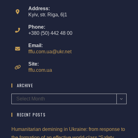
Address:
Kyiv, str. Riga, 6|1
Phone:
+380 (50) 442 48 00
Email:
fffu.com.ua@ukr.net
Site:
fffu.com.ua
ARCHIVE
Select Month
RECENT POSTS
Humanitarian demining in Ukraine: from response to
the formation of an effective world-class “Safety