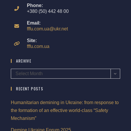
Phone:
+380 (50) 442 48 00
Email:
fffu.com.ua@ukr.net
Site:
fffu.com.ua
ARCHIVE
Select Month
RECENT POSTS
Humanitarian demining in Ukraine: from response to
the formation of an effective world-class “Safety
Mechanism”
Demine Ukraine Forum 2025