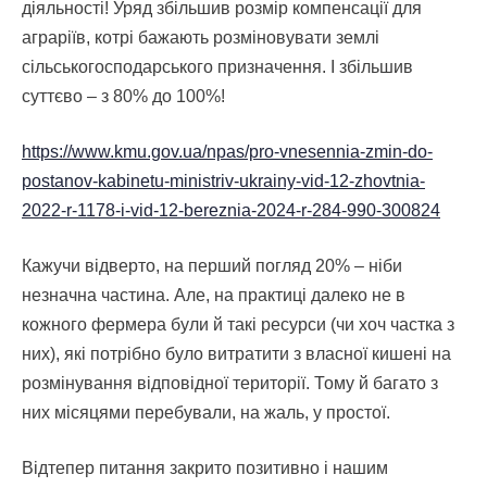
діяльності! Уряд збільшив розмір компенсації для
аграріїв, котрі бажають розміновувати землі
сільськогосподарського призначення. І збільшив
суттєво – з 80% до 100%!
https://www.kmu.gov.ua/npas/pro-vnesennia-zmin-do-
postanov-kabinetu-ministriv-ukrainy-vid-12-zhovtnia-
2022-r-1178-i-vid-12-bereznia-2024-r-284-990-300824
Кажучи відверто, на перший погляд 20% – ніби
незначна частина. Але, на практиці далеко не в
кожного фермера були й такі ресурси (чи хоч частка з
них), які потрібно було витратити з власної кишені на
розмінування відповідної території. Тому й багато з
них місяцями перебували, на жаль, у простої.
Відтепер питання закрито позитивно і нашим