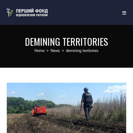
DEMINING TERRITORIES
Home
>
News
>
demining territories