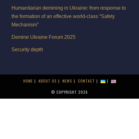
Humanitarian demining in Ukraine: from response to
the formation of an effective world-class “Safety
Mechanism”
Demine Ukraine Forum 2025
Security depth
HOME
ABOUT US
NEWS
CONTACT
© COPYRIGHT 2026