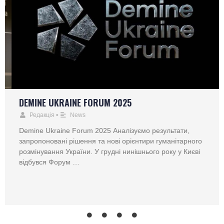
DEMINE UKRAINE FORUM 2025
Редакція
•
News
Demine Ukraine Forum 2025 Аналізуємо результати,
запропоновані рішення та нові орієнтири гуманітарного
розмінування України. У грудні нинішнього року у Києві
відбувся Форум …